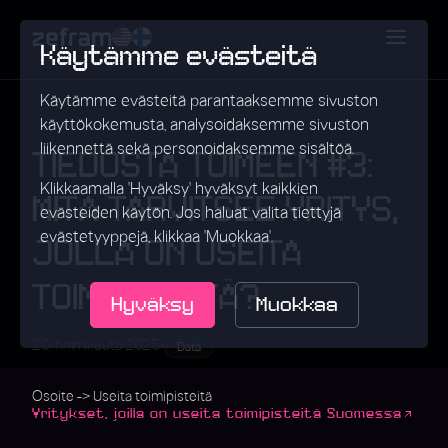
Käytämme evästeitä
Käytämme evästeitä parantaaksemme sivuston
käyttökokemusta, analysoidaksemme sivuston
liikennettä sekä personoidaksemme sisältöä.
TIEDOSTA TOIMEEN #3:
Klikkaamalla 'Hyväksy' hyväksyt kaikkien
MITÄ TARVITSEE YRITYS,
evästeiden käytön. Jos haluat valita tiettyjä
evästetyyppejä, klikkaa 'Muokkaa'.
JOLLA ON USEITA
TOIMIPISTEITÄ?
Hyväksy
Muokkaa
•
20. helmikuuta 2025
Data
Osoite -> Useita toimipisteitä
Yritykset, joilla on useita toimipisteitä Suomessa