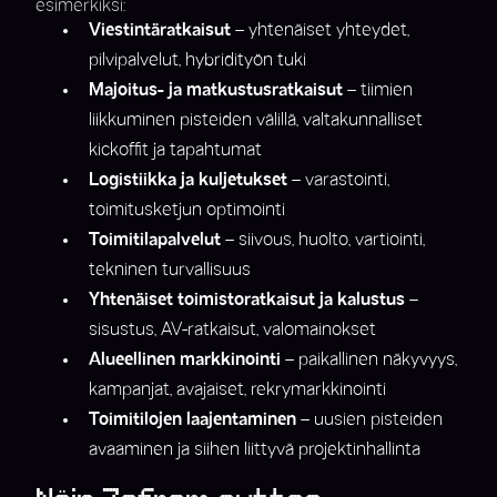
esimerkiksi:
Viestintäratkaisut
–
yhtenäiset yhteydet,
pilvipalvelut, hybridityön tuki
Majoitus- ja matkustusratkaisut
–
tiimien
liikkuminen pisteiden välillä, valtakunnalliset
kickoffit ja tapahtumat
Logistiikka ja kuljetukset
– varastointi,
toimitusketjun optimointi
Toimitilapalvelut
– siivous, huolto, vartiointi,
tekninen turvallisuus
Yhtenäiset toimistoratkaisut ja kalustus
–
sisustus, AV-ratkaisut, valomainokset
Alueellinen markkinointi
– paikallinen näkyvyys,
kampanjat, avajaiset, rekrymarkkinointi
Toimitilojen laajentaminen
–
uusien pisteiden
avaaminen ja siihen liittyvä projektinhallinta