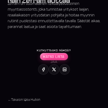
Näin Zefram auttaa
Zefram on suomalainen tekoälyavusteinen
myyntiassistentti, joka tunnistaa yritykset laajan,
reaaliaikaisen yritysdatan pohjalta ja hoitaa myynnin
rutiinit puolestasi ennustettavalla tavalla. Säästät aikaa,
parannat laatua ja saat asioita tapahtumaan.
KUTKUTTAAKO NÄHDÄ?
KATSO LISTA
JAA
Takaisin Idea Hubiin
←