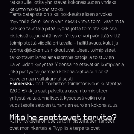
ratkaisuille, jotka yhdistävät kokonaisuuden yhdeksi
kitkattomaksi koneistoksi.
Tämä datapiste on siksi poikkeuksellisen arvokas
myynnille. Se ei kerro vain
missä
yritys toimii vaan mitä
kaikkea taustalla pitää pyöriä, jotta toiminta kaikissa
pisteissä sujuu yhtä hyvin. Yritys ei voi pyörittää viittä
toimipistettä viidellä eri tavalla – hallittavuus, kulut ja
työntekijäkokemus rikkoutuvat. Useat toimipisteet
tarkoittavat lähes aina isompia ostoja ja toistuvien
palveluiden kysyntää. Yleensä he etsivätkin kumppania,
joka pystyy tarjoamaan kokonaisratkaisun sekä
palvelemaan valtakunnallisesti.
Esimerkki.
Jos tilitoimiston toimistosiivous kustantaa
1200 €/kk ja saat palveltua usean toimipisteen
yritystä valtakunnallisesti, kyseessä voikin olla
vuositasolla satojen tuhansien eurojen kokonaisuus.
Mitä he saattavat tarvita?
Kun yrityksellä on useita toimipisteitä, sen tarpeet
ovat moninkertaisia. Tyypillisiä tarpeita ovat