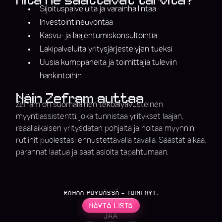
Mitä he saattavat tarvita?
Sijoituspalveluita ja varainhallintaa
Investointineuvontaa
Kasvu- ja laajentumiskonsultointia
Lakipalveluita yritysjärjestelyjen tueksi
Uusia kumppaneita ja toimittajia tuleviin
hankintoihin
Näin Zefram auttaa
Zefram on suomalainen tekoälyavusteinen
myyntiassistentti, joka tunnistaa yritykset laajan,
reaaliaikaisen yritysdatan pohjalta ja hoitaa myynnin
rutiinit puolestasi ennustettavalla tavalla. Säästät aikaa,
parannat laatua ja saat asioita tapahtumaan.
RAHAA PÖYDÄSSÄ - TOIMI NYT.
NÄYTÄ LISTA
JAA