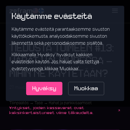
Käytämme evästeitä
Käytämme evästeitä parantaaksemme sivuston
käyttökokemusta, analysoidaksemme sivuston
liikennettä sekä personoidaksemme sisältöä.
TIEDOSTA TOIMEEN #13:
Klikkaamalla 'Hyväksy' hyväksyt kaikkien
VARAT VALMIUDESSA –
evästeiden käytön. Jos haluat valita tiettyjä
evästetyyppejä, klikkaa 'Muokkaa'.
MIHIN NE KÄYTETÄÄN?
Hyväksy
Muokkaa
•
27. maaliskuuta 2025
Data
Tilinpäätös → Tase → Rahat ja pankkisaamiset
Yritykset, joiden kassavarat ovat
kaksinkertaistuneet viime tilikaudelta.