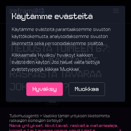
Käytämme evästeitä
Käytämme evästeitä parantaaksemme sivuston
käyttökokemusta, analysoidaksemme sivuston
liikennettä sekä personoidaksemme sisältöä.
TIEDOSTA TOIMEEN 67:
Klikkaamalla 'Hyväksy' hyväksyt kaikkien
KETKÄ LIIKUTTAVAT
evästeiden käytön. Jos haluat valita tiettyjä
evästetyyppejä, klikkaa 'Muokkaa'.
RASKASTA TAVARAA
JOKA PÄIVÄ?
Hyväksy
Muokkaa
•
2. huhtikuuta 2026
Data
Tutkimusagentti > Vaatiiko tämän yrityksen liiketoiminta
raskaiden esineiden siirtelyä?
Nämä yritykset liikuttavat raskaita materiaaleja,
koneita tai tavaraa osana päivittäistä