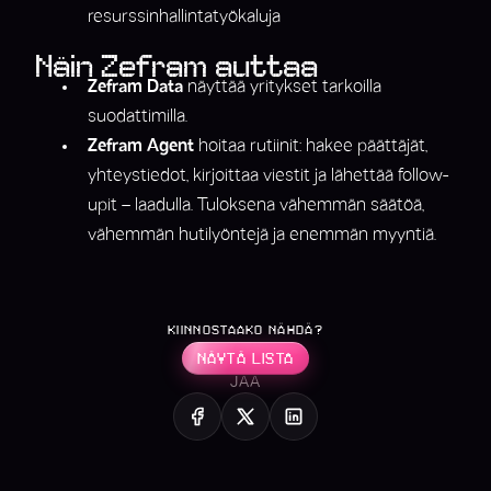
resurssinhallintatyökaluja
Näin Zefram auttaa
Zefram Data
näyttää yritykset tarkoilla
suodattimilla.
Zefram Agent
hoitaa rutiinit: hakee päättäjät,
yhteystiedot, kirjoittaa viestit ja lähettää follow-
upit – laadulla. Tuloksena vähemmän säätöä,
vähemmän hutilyöntejä ja enemmän myyntiä.
KIINNOSTAAKO NÄHDÄ?
NÄYTÄ LISTA
JAA