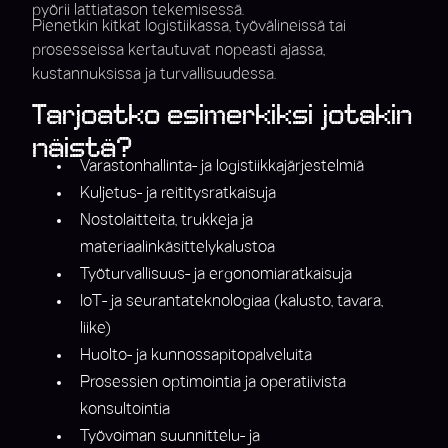
pyörii lattiatason tekemisessä.
Pienetkin kitkat logistiikassa, työvälineissä tai
prosesseissa kertautuvat nopeasti ajassa,
kustannuksissa ja turvallisuudessa.
Tarjoatko esimerkiksi jotakin
näistä?
Varastonhallinta- ja logistiikkajärjestelmiä
Kuljetus- ja reititysratkaisuja
Nostolaitteita, trukkeja ja
materiaalinkäsittelykalustoa
Työturvallisuus- ja ergonomiaratkaisuja
IoT- ja seurantateknologiaa (kalusto, tavara,
liike)
Huolto- ja kunnossapitopalveluita
Prosessien optimointia ja operatiivista
konsultointia
Työvoiman suunnittelu- ja