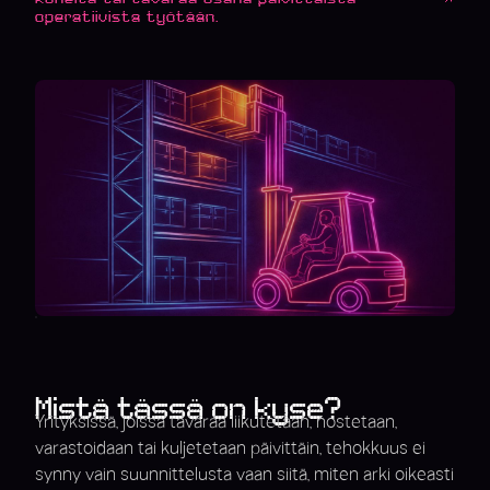
operatiivista työtään.
Mistä tässä on kyse?
Yrityksissä, joissa tavaraa liikutetaan, nostetaan,
varastoidaan tai kuljetetaan päivittäin, tehokkuus ei
synny vain suunnittelusta vaan siitä, miten arki oikeasti