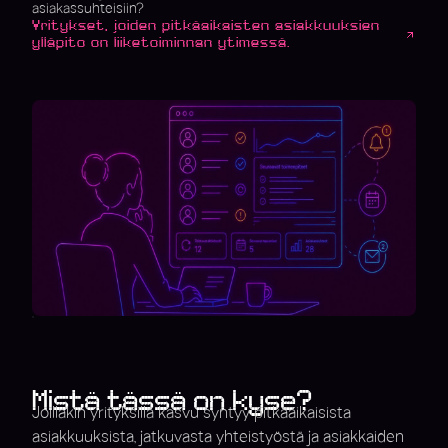
asiakassuhteisiin?
Yritykset, joiden pitkäaikaisten asiakkuuksien
ylläpito on liiketoiminnan ytimessä.
Mistä tässä on kyse?
Joillakin yrityksillä kasvu syntyy pitkäaikaisista
asiakkuuksista, jatkuvasta yhteistyöstä ja asiakkaiden