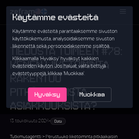
Käytämme evästeitä
Käytämme evästeitä parantaaksemme sivuston
käyttökokemusta, analysoidaksemme sivuston
liikennettä sekä personoidaksemme sisältöä.
TIEDOSTA TOIMEEN #78:
Klikkaamalla 'Hyväksy' hyväksyt kaikkien
KENEN LIIKETOIMINTA
evästeiden käytön. Jos haluat valita tiettyjä
evästetyyppejä, klikkaa 'Muokkaa'.
RAKENTUU
PITKÄAIKAISISTA
Hyväksy
Muokkaa
ASIAKKUUKSISTA?
•
13. toukokuuta 2026
Data
Tutkimusagentti > Perustuuko liiketoiminta pitkäaikaisiin