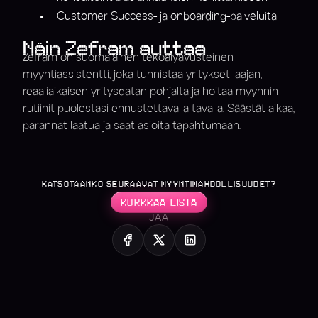
Customer Success- ja onboarding-palveluita
Näin Zefram auttaa
Zefram on suomalainen tekoälyavusteinen
myyntiassistentti, joka tunnistaa yritykset laajan,
reaaliaikaisen yritysdatan pohjalta ja hoitaa myynnin
rutiinit puolestasi ennustettavalla tavalla. Säästät aikaa,
parannat laatua ja saat asioita tapahtumaan.
KATSOTAANKO SEURAAVAT MYYNTIMAHDOLLISUUDET?
KURKKAA LISTA
JAA