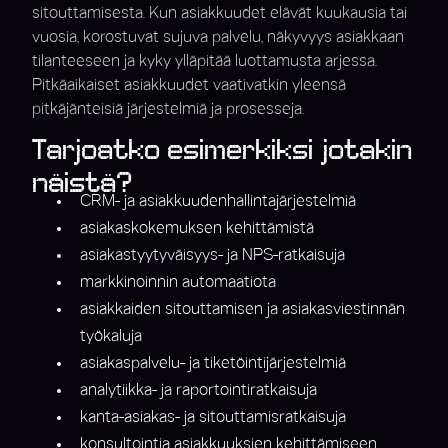
sitouttamisesta. Kun asiakkuudet elävät kuukausia tai
vuosia, korostuvat sujuva palvelu, näkyvyys asiakkaan
tilanteeseen ja kyky ylläpitää luottamusta arjessa.
Pitkäaikaiset asiakkuudet vaativatkin yleensä
pitkäjänteisiä järjestelmiä ja prosesseja.
Tarjoatko esimerkiksi jotakin
näistä?
CRM- ja asiakkuudenhallintajärjestelmiä
asiakaskokemuksen kehittämistä
asiakastyytyväisyys- ja NPS-ratkaisuja
markkinoinnin automaatiota
asiakkaiden sitouttamisen ja asiakasviestinnän
työkaluja
asiakaspalvelu- ja tiketöintijärjestelmiä
analytiikka- ja raportointiratkaisuja
kanta-asiakas- ja sitouttamisratkaisuja
konsultointia asiakkuuksien kehittämiseen