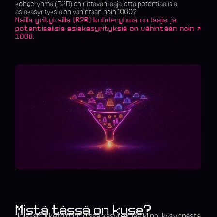
kohderyhmä (B2B) on riittävän laaja, että potentiaalisia
asiakasyrityksiä on vähintään noin 1000?
Näillä yrityksillä (B2B) kohderyhmä on laaja ja
potentiaalisia asiakasyrityksiä on vähintään noin
1000.
Mistä tässä on kyse?
Joissain liiketoiminnoissa kasvu ei jää kiinni kysynnästä