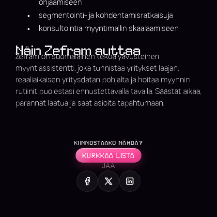
ohjaamiseen
segmentointi- ja kohdentamisratkaisuja
konsultointia myyntimallin skaalaamiseen
Näin Zefram auttaa
Zefram on suomalainen tekoälyavusteinen
myyntiassistentti, joka tunnistaa yritykset laajan,
reaaliaikaisen yritysdatan pohjalta ja hoitaa myynnin
rutiinit puolestasi ennustettavalla tavalla. Säästät aikaa,
parannat laatua ja saat asioita tapahtumaan.
KIINNOSTAAKO NÄHDÄ?
KURKKAA LISTA
JAA