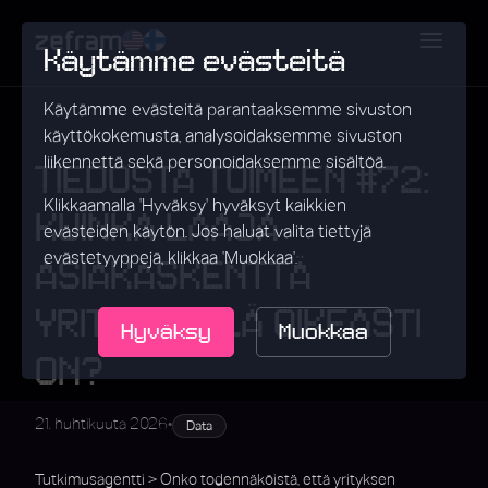
Käytämme evästeitä
Käytämme evästeitä parantaaksemme sivuston
käyttökokemusta, analysoidaksemme sivuston
liikennettä sekä personoidaksemme sisältöä.
TIEDOSTA TOIMEEN #72:
Klikkaamalla 'Hyväksy' hyväksyt kaikkien
KUINKA LAAJA
evästeiden käytön. Jos haluat valita tiettyjä
evästetyyppejä, klikkaa 'Muokkaa'.
ASIAKASKENTTÄ
YRITYKSELLÄ OIKEASTI
Hyväksy
Muokkaa
ON?
•
21. huhtikuuta 2026
Data
Tutkimusagentti > Onko todennäköistä, että yrityksen