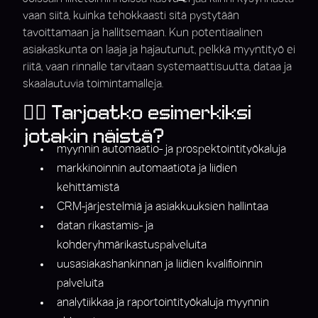
vaan siitä, kuinka tehokkaasti sitä pystytään
tavoittamaan ja hallitsemaan. Kun potentiaalinen
asiakaskunta on laaja ja hajautunut, pelkkä myyntityö ei
riitä, vaan rinnalle tarvitaan systemaattisuutta, dataa ja
skaalautuvia toimintamalleja.
👉🏼 Tarjoatko esimerkiksi
jotakin näistä?
myynnin automaatio- ja prospektointityökaluja
markkinoinnin automaatiota ja liidien
kehittämistä
CRM-järjestelmiä ja asiakkuuksien hallintaa
datan rikastamis- ja
kohderyhmärikastuspalveluita
uusasiakashankinnan ja liidien kvalifioinnin
palveluita
analytiikkaa ja raportointityökaluja myynnin